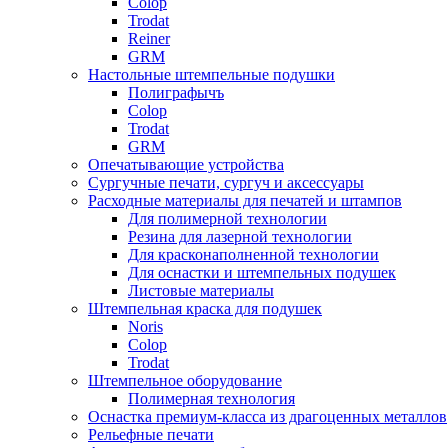
Colop
Trodat
Reiner
GRM
Настольные штемпельные подушки
Полиграфычъ
Colop
Trodat
GRM
Опечатывающие устройства
Сургучные печати, сургуч и аксессуары
Расходные материалы для печатей и штампов
Для полимерной технологии
Резина для лазерной технологии
Для красконаполненной технологии
Для оснастки и штемпельных подушек
Листовые материалы
Штемпельная краска для подушек
Noris
Colop
Trodat
Штемпельное оборудование
Полимерная технология
Оснастка премиум-класса из драгоценных металлов
Рельефные печати