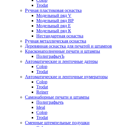
Colop
Trodat
Ручная пластиковая оснастка
Модельный ряд V
Модельный ряд ВР
Модельный ряд Е
Модельный ряд К
Нестандартная оснастка
Ручная металлическая оснастка
Деревянная оснастка для печатей и штампов
Красконаполненные печати и штампы
ПолиграфычЪ
Автоматические и ленточные датеры
Colop
Trodat
Автоматические и ленточные нумераторы
Colop
Trodat
Reiner
Самонаборные печати и штампы
Полиграфычъ
Ideal
Colop
Trodat
Сменные штемпельные подушки