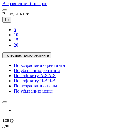
В сравнении
0
товаров
Выводить по:
15
5
10
15
20
По возрастанию рейтинга
По возрастанию рейтинга
По убыванию рейтинга
По алфавиту А-Я
А-Я
По алфавиту Я-А
Я-А
По возрастанию цены
По убыванию цены
Товар
дня