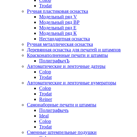
Colop
Trodat
Ручная пластиковая оснастка
Модельный ряд V
Модельный ряд ВР
Модельный ряд Е
Модельный ряд К
Нестандартная оснастка
Ручная металлическая оснастка
Деревянная оснастка для печатей и штампов
Красконаполненные печати и штампы
ПолиграфычЪ
Автоматические и ленточные датеры
Colop
Trodat
Автоматические и ленточные нумераторы
Colop
Trodat
Reiner
Самонаборные печати и штампы
Полиграфычъ
Ideal
Colop
Trodat
Сменные штемпельные подушки