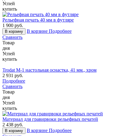
Успей
купить
Рельефная печать 40 мм в футляре
1 900 руб.
В корзине
Подробнее
В корзину
Сравнить
Товар
дня
Успей
купить
Trodat М-1 настольная оснастка, 41 мм., хром
2 931 руб.
Подробнее
Сравнить
Товар
дня
Успей
купить
Материал для гравирвоки рельефных печатей
2 438 руб.
В корзине
Подробнее
В корзину