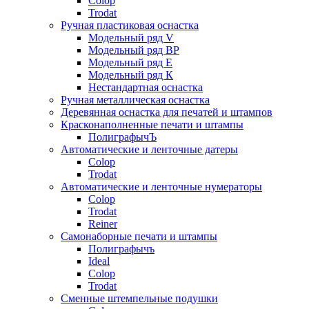
Colop
Trodat
Ручная пластиковая оснастка
Модельный ряд V
Модельный ряд ВР
Модельный ряд Е
Модельный ряд К
Нестандартная оснастка
Ручная металлическая оснастка
Деревянная оснастка для печатей и штампов
Красконаполненные печати и штампы
ПолиграфычЪ
Автоматические и ленточные датеры
Colop
Trodat
Автоматические и ленточные нумераторы
Colop
Trodat
Reiner
Самонаборные печати и штампы
Полиграфычъ
Ideal
Colop
Trodat
Сменные штемпельные подушки