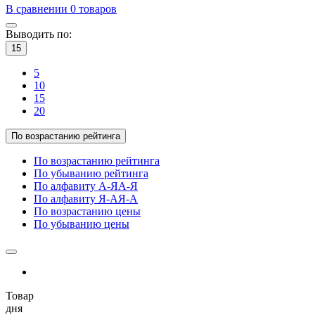
В сравнении
0
товаров
Выводить по:
15
5
10
15
20
По возрастанию рейтинга
По возрастанию рейтинга
По убыванию рейтинга
По алфавиту А-Я
А-Я
По алфавиту Я-А
Я-А
По возрастанию цены
По убыванию цены
Товар
дня