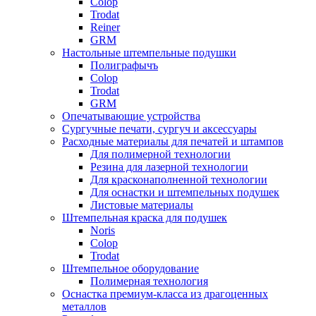
Colop
Trodat
Reiner
GRM
Настольные штемпельные подушки
Полиграфычъ
Colop
Trodat
GRM
Опечатывающие устройства
Сургучные печати, сургуч и аксессуары
Расходные материалы для печатей и штампов
Для полимерной технологии
Резина для лазерной технологии
Для красконаполненной технологии
Для оснастки и штемпельных подушек
Листовые материалы
Штемпельная краска для подушек
Noris
Colop
Trodat
Штемпельное оборудование
Полимерная технология
Оснастка премиум-класса из драгоценных
металлов