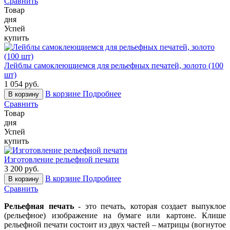
Сравнить
Товар
дня
Успей
купить
Лейблы самоклеющиемся для рельефных печатей, золото (100
шт)
1 054 руб.
В корзине
Подробнее
В корзину
Сравнить
Товар
дня
Успей
купить
Изготовление рельефной печати
3 200 руб.
В корзине
Подробнее
В корзину
Сравнить
Рельефная печать
- это печать, которая создает выпуклое
(рельефное) изображение на бумаге или картоне. Клише
рельефной печати состоит из двух частей – матрицы (вогнутое