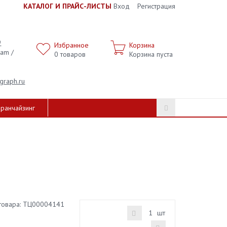
К
АТАЛОГ И ПРАЙС-ЛИСТЫ
Вход
Регистрация
9
Избранное
Корзина
ram /
0
товаров
Корзина пуста
graph.ru
ранчайзинг
товара:
ТЦ00004141
шт