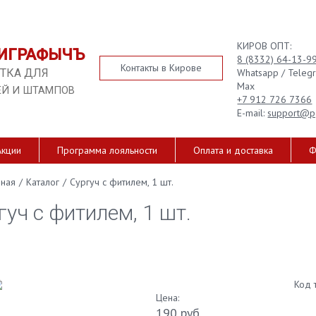
КИРОВ ОПТ:
ИГРАФЫЧЪ
8 (8332) 64-13-9
Контакты в Кирове
Whatsapp / Teleg
ТКА ДЛЯ
Max
ЕЙ И ШТАМПОВ
+7 912 726 7366
E-mail:
support@p
Акции
Программа лояльности
Оплата и доставка
Ф
вная
/
Каталог
/
Сургуч с фитилем, 1 шт.
гуч с фитилем, 1 шт.
Код 
Цена:
190 руб.