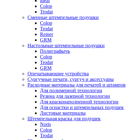
Ideal
Colop
Trodat
Сменные штемпельные подушки
Colop
Trodat
Reiner
GRM
Настольные штемпельные подушки
Полиграфычъ
Colop
Trodat
GRM
Опечатывающие устройства
Сургучные печати, сургуч и аксессуары
Расходные материалы для печатей и штампов
Для полимерной технологии
Резина для лазерной технологии
Для красконаполненной технологии
Для оснастки и штемпельных подушек
Листовые материалы
Штемпельная краска для подушек
Noris
Colop
Trodat