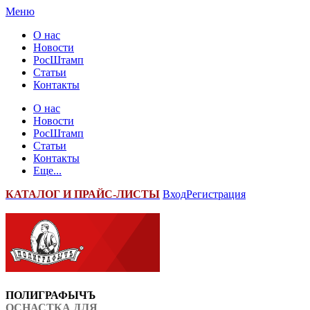
Меню
О нас
Новости
РосШтамп
Статьи
Контакты
О нас
Новости
РосШтамп
Статьи
Контакты
Еще...
К
АТАЛОГ И ПРАЙС-ЛИСТЫ
Вход
Регистрация
ПОЛИГРАФЫЧЪ
ОСНАСТКА ДЛЯ