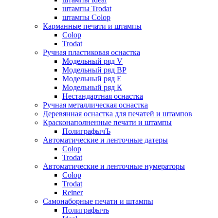
штампы Trodat
штампы Colop
Карманные печати и штампы
Colop
Trodat
Ручная пластиковая оснастка
Модельный ряд V
Модельный ряд ВР
Модельный ряд Е
Модельный ряд К
Нестандартная оснастка
Ручная металлическая оснастка
Деревянная оснастка для печатей и штампов
Красконаполненные печати и штампы
ПолиграфычЪ
Автоматические и ленточные датеры
Colop
Trodat
Автоматические и ленточные нумераторы
Colop
Trodat
Reiner
Самонаборные печати и штампы
Полиграфычъ