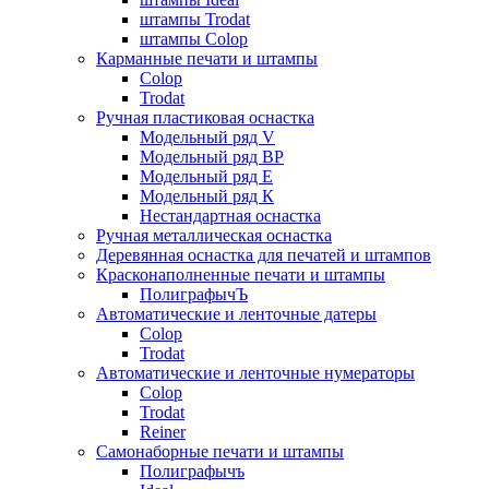
штампы Trodat
штампы Colop
Карманные печати и штампы
Colop
Trodat
Ручная пластиковая оснастка
Модельный ряд V
Модельный ряд ВР
Модельный ряд Е
Модельный ряд К
Нестандартная оснастка
Ручная металлическая оснастка
Деревянная оснастка для печатей и штампов
Красконаполненные печати и штампы
ПолиграфычЪ
Автоматические и ленточные датеры
Colop
Trodat
Автоматические и ленточные нумераторы
Colop
Trodat
Reiner
Самонаборные печати и штампы
Полиграфычъ