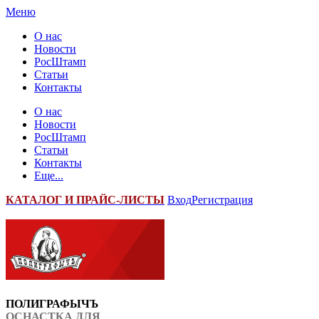
Меню
О нас
Новости
РосШтамп
Статьи
Контакты
О нас
Новости
РосШтамп
Статьи
Контакты
Еще...
К
АТАЛОГ И ПРАЙС-ЛИСТЫ
Вход
Регистрация
ПОЛИГРАФЫЧЪ
ОСНАСТКА ДЛЯ