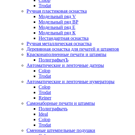
Colop
Trodat
Ручная пластиковая оснастка
Модельный ряд V
Модельный ряд ВР
Модельный ряд Е
Модельный ряд К
Нестандартная оснастка
Ручная металлическая оснастка
Деревянная оснастка для печатей и штампов
Красконаполненные печати и штампы
ПолиграфычЪ
Автоматические и ленточные датеры
Colop
Trodat
Автоматические и ленточные нумераторы
Colop
Trodat
Reiner
Самонаборные печати и штампы
Полиграфычъ
Ideal
Colop
Trodat
Сменные штемпельные подушки