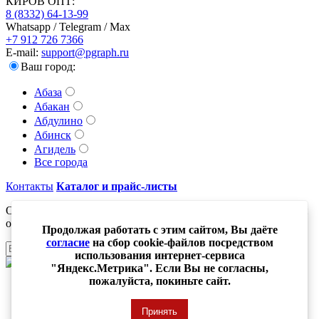
КИРОВ ОПТ:
8 (8332) 64-13-99
Whatsapp / Telegram / Max
+7 912 726 7366
E-mail:
support@pgraph.ru
Ваш город:
Абаза
Абакан
Абдулино
Абинск
Агидель
Все города
Контакты
Каталог и прайс-листы
Оставьте свой адрес электронной почты и получайте новости
о новинках компании
Продолжая работать с этим сайтом, Вы даёте
согласие
на сбор cookie-файлов посредством
Отправить
использования интернет-сервиса
"Яндекс.Метрика". Если Вы не согласны,
пожалуйста, покиньте сайт.
© ПолиграфычЪ 1991-2025. все права защищены
Принять
Политика обработки персональных данных