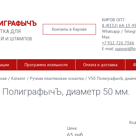
КИРОВ ОПТ:
ИГРАФЫЧЪ
8 (8332) 64-13-9
Контакты в Кирове
Whatsapp / Teleg
ТКА ДЛЯ
Max
ЕЙ И ШТАМПОВ
+7 912 726 7366
E-mail:
support@p
Акции
Программа лояльности
Оплата и доставка
Ф
вная
/
Каталог
/
Ручная пластиковая оснастка
/
V50 ПолиграфычЪ, диаме
 ПолиграфычЪ, диаметр 50 мм.
Код
Цена:
65 руб.