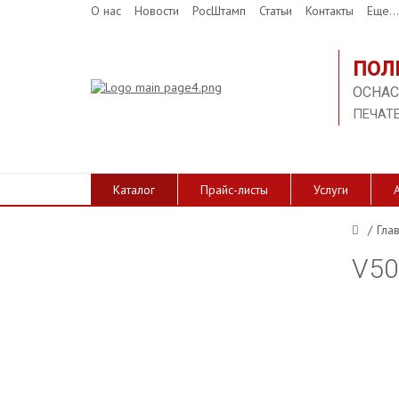
О нас
Новости
РосШтамп
Статьи
Контакты
Еще...
ПОЛ
ОСНАС
ПЕЧАТ
Каталог
Прайс-листы
Услуги
/
Гла
V50