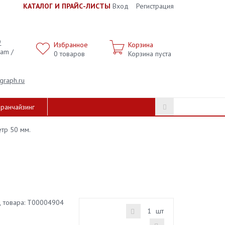
К
АТАЛОГ И ПРАЙС-ЛИСТЫ
Вход
Регистрация
9
Избранное
Корзина
ram /
0
товаров
Корзина пуста
graph.ru
ранчайзинг
тр 50 мм.
 товара:
Т00004904
шт