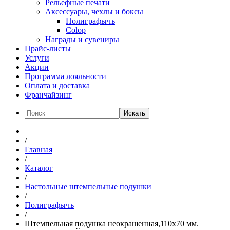
Рельефные печати
Аксессуары, чехлы и боксы
Полиграфычъ
Colop
Награды и сувениры
Прайс-листы
Услуги
Акции
Программа лояльности
Оплата и доставка
Франчайзинг
Искать
/
Главная
/
Каталог
/
Настольные штемпельные подушки
/
Полиграфычъ
/
Штемпельная подушка неокрашенная,110х70 мм.