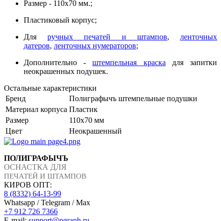
Размер - 110х70 мм.;
Пластиковый корпус;
Для
ручных печатей и
штампов
,
ленточных
датеров
,
ленточных нумераторов
;
Дополнительно -
штемпельная краска
для запитки
неокрашенных подушек.
Остальные характеристики
Бренд
Полиграфычъ штемпельные подушки
Материал корпуса
Пластик
Размер
110х70 мм
Цвет
Неокрашенный
ПОЛИГРАФЫЧЪ
ОСНАСТКА ДЛЯ
ПЕЧАТЕЙ И ШТАМПОВ
КИРОВ ОПТ:
8 (8332) 64-13-99
Whatsapp / Telegram / Max
+7 912 726 7366
E-mail:
support@pgraph.ru