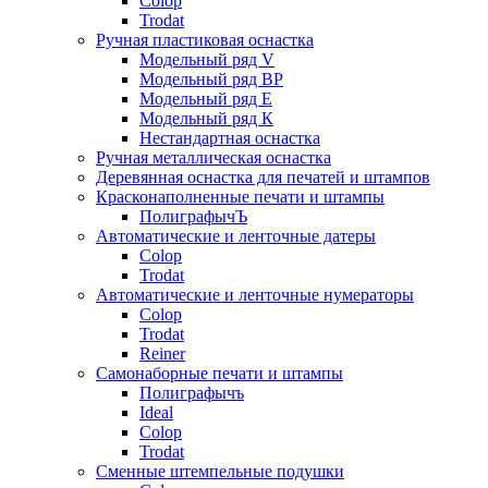
Colop
Trodat
Ручная пластиковая оснастка
Модельный ряд V
Модельный ряд ВР
Модельный ряд Е
Модельный ряд К
Нестандартная оснастка
Ручная металлическая оснастка
Деревянная оснастка для печатей и штампов
Красконаполненные печати и штампы
ПолиграфычЪ
Автоматические и ленточные датеры
Colop
Trodat
Автоматические и ленточные нумераторы
Colop
Trodat
Reiner
Самонаборные печати и штампы
Полиграфычъ
Ideal
Colop
Trodat
Сменные штемпельные подушки