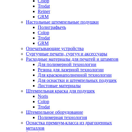
Colop
Trodat
Reiner
GRM
Настольные штемпельные подушки
Полиграфычъ
Colop
Trodat
GRM
Опечатывающие устройства
Сургучные печати, сургуч и аксессуары
Расходные материалы для печатей и штампов
Для полимерной технологии
Резина для лазерной технологии
Для красконаполненной технологии
Для оснастки и штемпельных подушек
Листовые материалы
Штемпельная краска для подушек
Noris
Colop
Trodat
Штемпельное оборудование
Полимерная технология
Оснастка премиум-класса из драгоценных
металлов