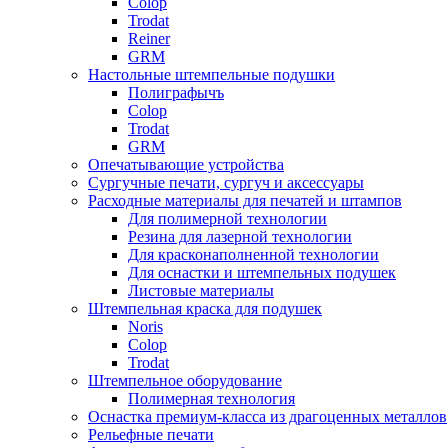
Colop
Trodat
Reiner
GRM
Настольные штемпельные подушки
Полиграфычъ
Colop
Trodat
GRM
Опечатывающие устройства
Сургучные печати, сургуч и аксессуары
Расходные материалы для печатей и штампов
Для полимерной технологии
Резина для лазерной технологии
Для красконаполненной технологии
Для оснастки и штемпельных подушек
Листовые материалы
Штемпельная краска для подушек
Noris
Colop
Trodat
Штемпельное оборудование
Полимерная технология
Оснастка премиум-класса из драгоценных металлов
Рельефные печати