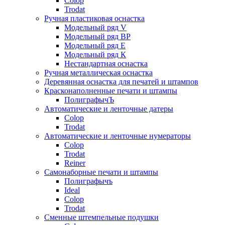
Colop
Trodat
Ручная пластиковая оснастка
Модельный ряд V
Модельный ряд ВР
Модельный ряд Е
Модельный ряд К
Нестандартная оснастка
Ручная металлическая оснастка
Деревянная оснастка для печатей и штампов
Красконаполненные печати и штампы
ПолиграфычЪ
Автоматические и ленточные датеры
Colop
Trodat
Автоматические и ленточные нумераторы
Colop
Trodat
Reiner
Самонаборные печати и штампы
Полиграфычъ
Ideal
Colop
Trodat
Сменные штемпельные подушки