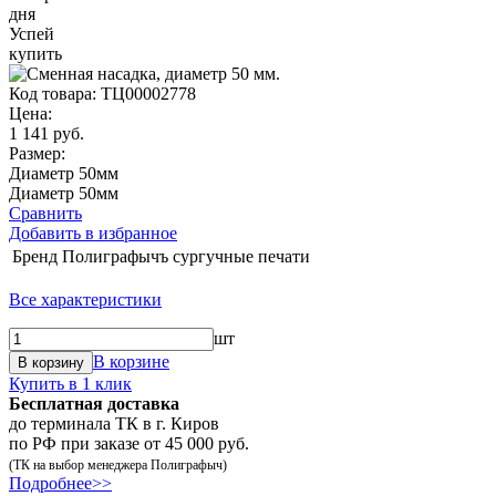
дня
Успей
купить
Код товара:
ТЦ00002778
Цена:
1 141 руб.
Размер:
Диаметр 50мм
Диаметр 50мм
Сравнить
Добавить в избранное
Бренд
Полиграфычъ сургучные печати
Все характеристики
шт
В корзине
В корзину
Купить в 1 клик
Бесплатная доставка
до терминала ТК в г. Киров
по РФ при заказе от 45 000 руб.
(ТК на выбор менеджера Полиграфыч)
Подробнее>>