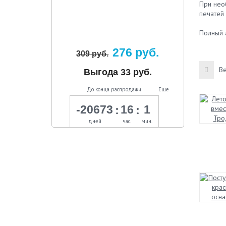
При нео
печатей
Полный 
276 руб.
309 руб.
Ве
Выгода 33 руб.
До конца распродажи
Еще
:
:
-20673
16
1
дней
час.
мин.
Trodat Printy 4917, размер
50х10 мм.