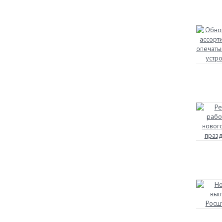
558 руб.
592 руб.
Выгода 34 руб.
До конца распродажи
Еще
:
:
-20673
16
1
дней
час.
мин.