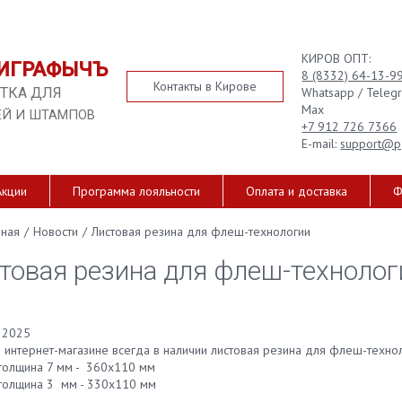
КИРОВ ОПТ:
ИГРАФЫЧЪ
8 (8332) 64-13-9
Контакты в Кирове
Whatsapp / Teleg
ТКА ДЛЯ
Max
ЕЙ И ШТАМПОВ
+7 912 726 7366
E-mail:
support@p
Акции
Программа лояльности
Оплата и доставка
Ф
вная
/
Новости
/
Листовая резина для флеш-технологии
товая резина для флеш-технолог
 2025
 интернет-магазине всегда в наличии листовая резина для флеш-технол
толщина 7 мм - 360х110 мм
толщина 3 мм - 330х110 мм