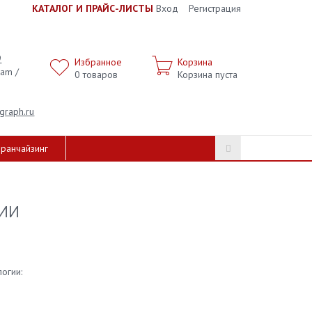
К
АТАЛОГ И ПРАЙС-ЛИСТЫ
Вход
Регистрация
9
Избранное
Корзина
ram /
0
товаров
Корзина пуста
graph.ru
ранчайзинг
ии
огии: