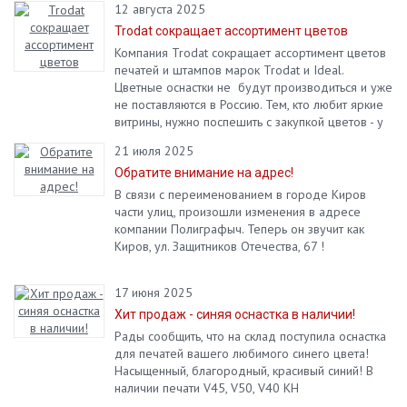
12 августа 2025
Trodat сокращает ассортимент цветов
Компания Trodat сокращает ассортимент цветов
печатей и штампов марок Trodat и Ideal.
Цветные оснастки не будут производиться и уже
не поставляются в Россию. Тем, кто любит яркие
витрины, нужно поспешить с закупкой цветов - у
вас есть шанс успеть купить остатки. Количество
21 июля 2025
товара серьезно ограничено.
Обратите внимание на адрес!
В связи с переименованием в городе Киров
части улиц, произошли изменения в адресе
компании Полиграфыч. Теперь он звучит как
Киров, ул. Защитников Отечества, 67 !
17 июня 2025
Хит продаж - синяя оснастка в наличии!
Рады сообщить, что на склад поступила оснастка
для печатей вашего любимого синего цвета!
Насыщенный, благородный, красивый синий! В
наличии печати V45, V50, V40 KH