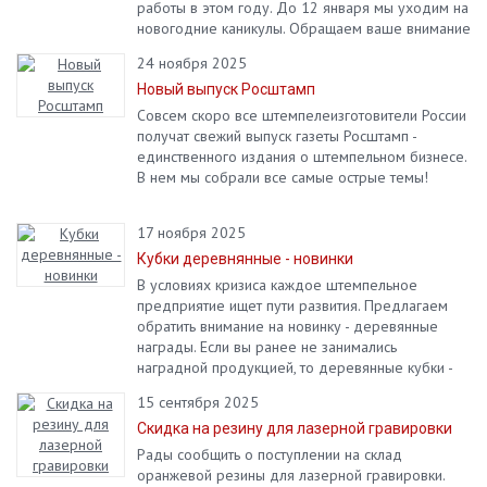
работы в этом году. До 12 января мы уходим на
новогодние каникулы. Обращаем ваше внимание
на то, что в январе на сайте будет просходить
24 ноября 2025
переоценка товара.
Новый выпуск Росштамп
Совсем скоро все штемпелеизготовители России
получат свежий выпуск газеты Росштамп -
единственного издания о штемпельном бизнесе.
В нем мы собрали все самые острые темы!
17 ноября 2025
Кубки деревнянные - новинки
В условиях кризиса каждое штемпельное
предприятие ищет пути развития. Предлагаем
обратить внимание на новинку - деревянные
награды. Если вы ранее не занимались
наградной продукцией, то деревянные кубки -
лучший вариант, чтобы начать это делать!
15 сентября 2025
Скидка на резину для лазерной гравировки
Рады сообщить о поступлении на склад
оранжевой резины для лазерной гравировки.