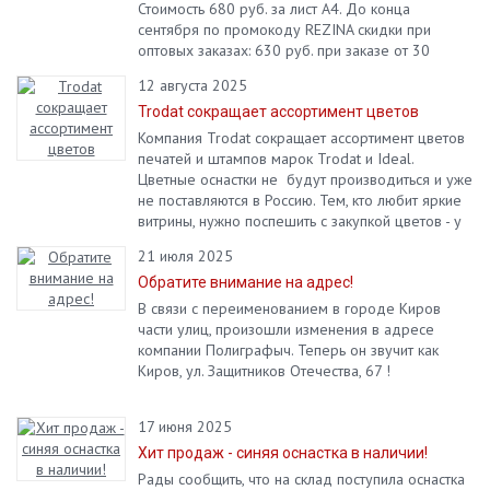
Стоимость 680 руб. за лист А4. До конца
сентября по промокоду REZINA скидки при
оптовых заказах: 630 руб. при заказе от 30
листов, 600 руб. при заказе от 50 листов.
12 августа 2025
Trodat сокращает ассортимент цветов
Компания Trodat сокращает ассортимент цветов
печатей и штампов марок Trodat и Ideal.
Цветные оснастки не будут производиться и уже
не поставляются в Россию. Тем, кто любит яркие
витрины, нужно поспешить с закупкой цветов - у
вас есть шанс успеть купить остатки. Количество
21 июля 2025
товара серьезно ограничено.
Обратите внимание на адрес!
В связи с переименованием в городе Киров
части улиц, произошли изменения в адресе
компании Полиграфыч. Теперь он звучит как
Киров, ул. Защитников Отечества, 67 !
17 июня 2025
Хит продаж - синяя оснастка в наличии!
Рады сообщить, что на склад поступила оснастка